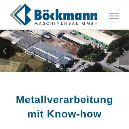
Weiter
1
2
3
4
Metallverarbeitung
mit Know-how